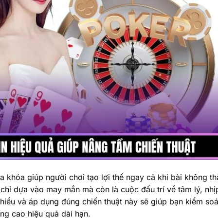
ìa khóa giúp người chơi tạo lợi thế ngay cả khi bài không th
chỉ dựa vào may mắn mà còn là cuộc đấu trí về tâm lý, nhị
 hiểu và áp dụng đúng chiến thuật này sẽ giúp bạn kiểm soá
âng cao hiệu quả dài hạn.