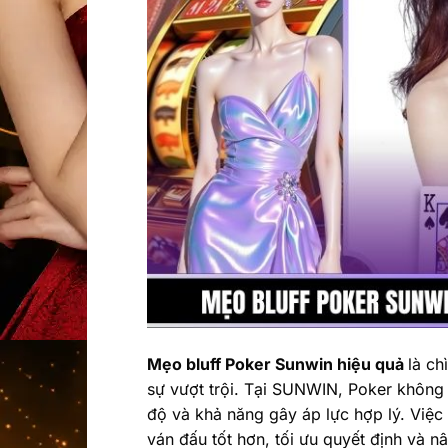
Mẹo bluff Poker Sunwin hiệu quả
là ch
sự vượt trội. Tại SUNWIN, Poker không 
độ và khả năng gây áp lực hợp lý. Việc
ván đấu tốt hơn, tối ưu quyết định và n