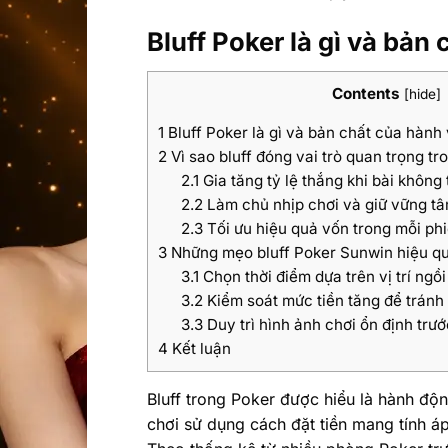
Bluff Poker là gì và bản
Contents
[
hide
]
1
Bluff Poker là gì và bản chất của hành 
2
Vì sao bluff đóng vai trò quan trọng tr
2.1
Gia tăng tỷ lệ thắng khi bài không 
2.2
Làm chủ nhịp chơi và giữ vững tâ
2.3
Tối ưu hiệu quả vốn trong mỗi phi
3
Những mẹo bluff Poker Sunwin hiệu qu
3.1
Chọn thời điểm dựa trên vị trí ngồi
3.2
Kiểm soát mức tiền tăng để tránh 
3.3
Duy trì hình ảnh chơi ổn định trước
4
Kết luận
Bluff trong Poker được hiểu là hành độ
chơi sử dụng cách đặt tiền mang tính á