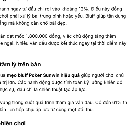
 mạnh ngay từ đầu chỉ rơi vào khoảng 12%. Điều này đồng
chơi phải xử lý bài trung bình hoặc yếu. Bluff giúp tận dụng
hắng mà không cần chờ bài đẹp.
n bàn đạt mốc 1.800.000 đồng, việc chủ động tăng thêm
 ngại. Nhiều ván đấu được kết thúc ngay tại thời điểm này
tâm lý trên bàn
qua
mẹo bluff Poker Sunwin hiệu quả
giúp người chơi chủ
 trị lớn. Các hành động được tính toán kỹ lưỡng khiến đối
ực sự, đâu chỉ là chiến thuật tạo áp lực.
 vững trong suốt quá trình tham gia ván đấu. Có đến 61% t
lần liên tiếp chịu áp lực từ cùng một đối thủ.
phiên chơi