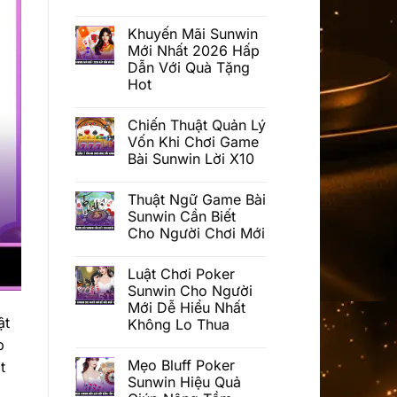
Khuyến Mãi Sunwin
Mới Nhất 2026 Hấp
Dẫn Với Quà Tặng
Hot
Chiến Thuật Quản Lý
Vốn Khi Chơi Game
Bài Sunwin Lời X10
Thuật Ngữ Game Bài
Sunwin Cần Biết
Cho Người Chơi Mới
Luật Chơi Poker
Sunwin Cho Người
Mới Dễ Hiểu Nhất
ật
Không Lo Thua
p
Mẹo Bluff Poker
t
Sunwin Hiệu Quả