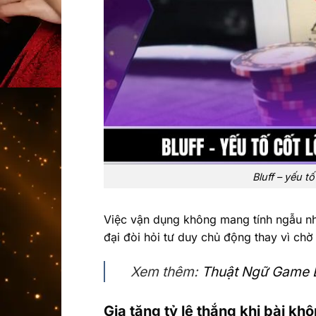
Bluff – yếu tố
Việc vận dụng không mang tính ngẫu nhi
đại đòi hỏi tư duy chủ động thay vì chờ
Xem thêm:
Thuật Ngữ Game B
Gia tăng tỷ lệ thắng khi bài khô