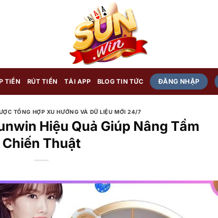
ĐĂNG NHẬP
P TIỀN
RÚT TIỀN
TẢI APP
BLOG TIN TỨC
CƯỢC TỔNG HỢP XU HƯỚNG VÀ DỮ LIỆU MỚI 24/7
Sunwin Hiệu Quả Giúp Nâng Tầm
Chiến Thuật