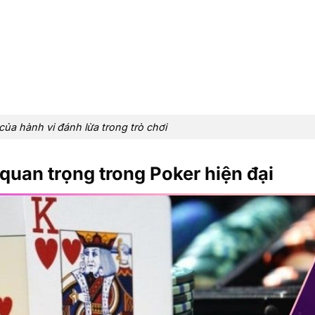
của hành vi đánh lừa trong trò chơi
ò quan trọng trong Poker hiện đại