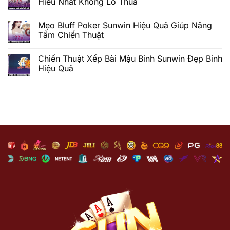
Hiểu Nhất Không Lo Thua
Mẹo Bluff Poker Sunwin Hiệu Quả Giúp Nâng
Tầm Chiến Thuật
Chiến Thuật Xếp Bài Mậu Binh Sunwin Đẹp Binh
Hiệu Quả