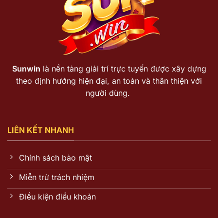
Sunwin
là nền tảng giải trí trực tuyến được xây dựng
theo định hướng hiện đại, an toàn và thân thiện với
người dùng.
LIÊN KẾT NHANH
Chính sách bảo mật
Miễn trừ trách nhiệm
Điều kiện điều khoản