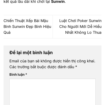
kết quả lâu dài khi chơi tại
Sunwin
.
Chiến Thuật Xếp Bài Mậu
Luật Chơi Poker Sunwin
Binh Sunwin Đẹp Binh Hiệu
Cho Người Mới Dễ Hiểu
Quả
Nhất Không Lo Thua
Để lại một bình luận
Email của bạn sẽ không được hiển thị công khai.
Các trường bắt buộc được đánh dấu
*
Bình luận
*