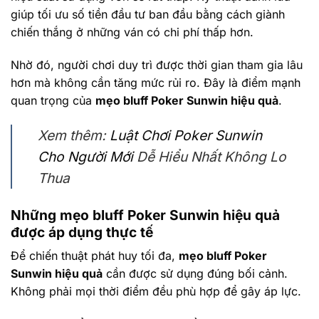
giúp tối ưu số tiền đầu tư ban đầu bằng cách giành
chiến thắng ở những ván có chi phí thấp hơn.
Nhờ đó, người chơi duy trì được thời gian tham gia lâu
hơn mà không cần tăng mức rủi ro. Đây là điểm mạnh
quan trọng của
mẹo bluff Poker Sunwin hiệu quả
.
Xem thêm:
Luật Chơi Poker Sunwin
Cho Người Mới
Dễ Hiểu Nhất Không Lo
Thua
Những mẹo bluff Poker Sunwin hiệu quả
được áp dụng thực tế
Để chiến thuật phát huy tối đa,
mẹo bluff Poker
Sunwin hiệu quả
cần được sử dụng đúng bối cảnh.
Không phải mọi thời điểm đều phù hợp để gây áp lực.