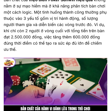
nằm ở sự mạo hiểm mà ở khả năng phân tích bàn chơi
một cách logic. Một tình huống thành công thường phụ
thuộc vào 3 yếu tố gồm vị trí hành động, số lượng
người tham gia và diễn biến các vòng trước đó. Ví dụ,
khi chỉ còn 2 người ở vòng cuối với tổng tiền trên bàn
đạt 2.500.000 đồng, việc tăng thêm 600.000 đồng
đúng thời điểm có thể tạo ra sức ép đủ lớn để chiếm
ưu thế.