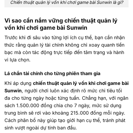
Chiến thuật quản lý vốn khi chơi game bài Sunwin là gì?
Vì sao cần nắm vững chiến thuật quản lý
vốn khi chơi game bài Sunwin
Trước khi đi sâu vào từng lợi ích cụ thể, bạn cần nhận
thức rằng quản lý tài chính không chỉ xoay quanh tiền
bạc mà còn tác động trực tiếp đến tâm trạng và hành
vi lựa chọn.
Lá chắn tài chính cho từng phiên tham gia
Khi áp dụng
chiến thuật quản lý vốn khi chơi game bài
Sunwin
, người chơi luôn xác định rõ mức chi tiêu tối
đa cho từng ngày hoặc từng tuần. Chẳng hạn, với ngân
sách 1.500.000 đồng chia cho 7 ngày, mức sử dụng
trung bình sẽ rơi vào khoảng 215.000 đồng mỗi ngày.
Cách phân bổ này giúp tạo giới hạn cụ thể, tránh phát
sinh vượt ngoài dự tính ban đầu.