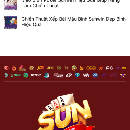
Tầm Chiến Thuật
Chiến Thuật Xếp Bài Mậu Binh Sunwin Đẹp Binh
Hiệu Quả