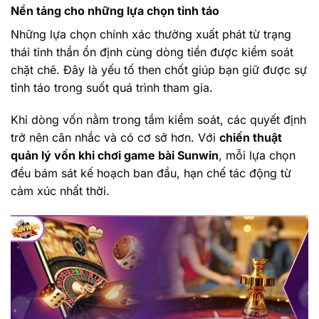
Nền tảng cho những lựa chọn tỉnh táo
Những lựa chọn chính xác thường xuất phát từ trạng
thái tinh thần ổn định cùng dòng tiền được kiểm soát
chặt chẽ. Đây là yếu tố then chốt giúp bạn giữ được sự
tỉnh táo trong suốt quá trình tham gia.
Khi dòng vốn nằm trong tầm kiểm soát, các quyết định
trở nên cân nhắc và có cơ sở hơn. Với
chiến thuật
quản lý vốn khi chơi game bài Sunwin
, mỗi lựa chọn
đều bám sát kế hoạch ban đầu, hạn chế tác động từ
cảm xúc nhất thời.