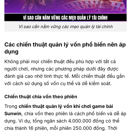
Vì sao cần nắm vững các mẹo quản lý tài chính
Các chiến thuật quản lý vốn phổ biến nên áp
dụng
Không phải mọi chiến thuật đều phù hợp với tất cả
người chơi, nhưng các phương pháp dưới đây được
đánh giá cao nhờ tính thực tế. Mỗi chiến thuật đều gắn
với cách sử dụng số vốn cụ thể và dễ kiểm soát.
Chiến thuật chia vốn theo phiên
Trong
chiến thuật quản lý vốn khi chơi game bài
Sunwin
, chia vốn theo phiên là cách phổ biến và dễ áp
dụng. Ví dụ, tổng ngân sách 4.000.000 đồng có thể
chia thành 16 phiên, mỗi phiên 250.000 đồng. Thời