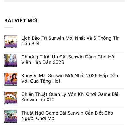
BÀI VIẾT MỚI
Lịch Bảo Trì Sunwin Mới Nhất Và 6 Thông Tin
Cần Biết
Chương Trình Ưu Đãi Sunwin Dành Cho Hội
Viên Hấp Dẫn 2026
Khuyến Mãi Sunwin Mới Nhất 2026 Hấp Dẫn
Với Quà Tặng Hot
Chiến Thuật Quản Lý Vốn Khi Chơi Game Bài
Sunwin Lời X10
Thuật Ngữ Game Bài Sunwin Cần Biết Cho
Người Chơi Mới