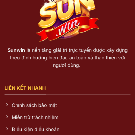
Sunwin
là nền tảng giải trí trực tuyến được xây dựng
theo định hướng hiện đại, an toàn và thân thiện với
người dùng.
LIÊN KẾT NHANH
Chính sách bảo mật
Miễn trừ trách nhiệm
Điều kiện điều khoản