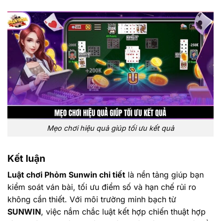
Mẹo chơi hiệu quả giúp tối ưu kết quả
Kết luận
Luật chơi Phỏm Sunwin chi tiết
là nền tảng giúp bạn
kiểm soát ván bài, tối ưu điểm số và hạn chế rủi ro
không cần thiết. Với môi trường minh bạch từ
SUNWIN
, việc nắm chắc luật kết hợp chiến thuật hợp