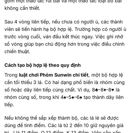
gồm một thao tác rút bài và một thao tác loại bỏ bài
không cần thiết.
Sau 4 vòng liên tiếp, nếu chưa có người ù, các thành
viên sẽ tiến hành hạ bộ hợp lệ. Trường hợp có người ù
trước vòng cuối, ván đấu kết thúc ngay. Việc ghi nhớ
số vòng giúp bạn chủ động hơn trong việc điều chỉnh
chiến thuật.
Cách tạo bộ hợp lệ theo quy định
Trong
luật chơi Phỏm Sunwin chi tiết
, một bộ hợp lệ
cần tối thiểu 3 lá. Có hai dạng phổ biến là nhóm cùng
số hoặc dãy liên tiếp cùng chất. Ví dụ, 8♣–8♦–8♥ là
nhóm cùng số, trong khi 4♠–5♠–6♠ tạo thành dãy liên
tiếp.
Nếu không thể sắp xếp thành bộ, các lá lẻ sẽ được
dùng để tính điểm. Các lá từ 2 đến 10 giữ nguyên giá
trị, J là 11 điểm, Q 12 điểm, K 13 điểm. Việc sắp xếp