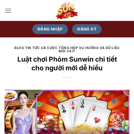
Bỏ
qua
nội
dung
ĐĂNG NHẬP
ĐĂNG KÝ
BLOG TIN TỨC CÁ CƯỢC TỔNG HỢP XU HƯỚNG VÀ DỮ LIỆU
MỚI 24/7
Luật chơi Phỏm Sunwin chi tiết
cho người mới dễ hiểu