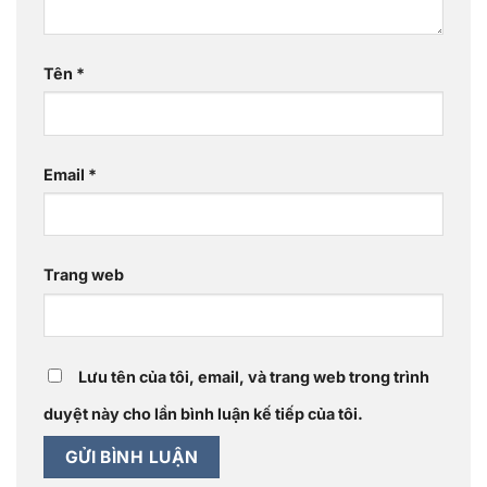
Tên
*
Email
*
Trang web
Lưu tên của tôi, email, và trang web trong trình
duyệt này cho lần bình luận kế tiếp của tôi.