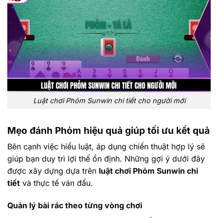
Luật chơi Phỏm Sunwin chi tiết cho người mới
Mẹo đánh Phỏm hiệu quả giúp tối ưu kết quả
Bên cạnh việc hiểu luật, áp dụng chiến thuật hợp lý sẽ
giúp bạn duy trì lợi thế ổn định. Những gợi ý dưới đây
được xây dựng dựa trên
luật chơi Phỏm Sunwin chi
tiết
và thực tế ván đấu.
Quản lý bài rác theo từng vòng chơi